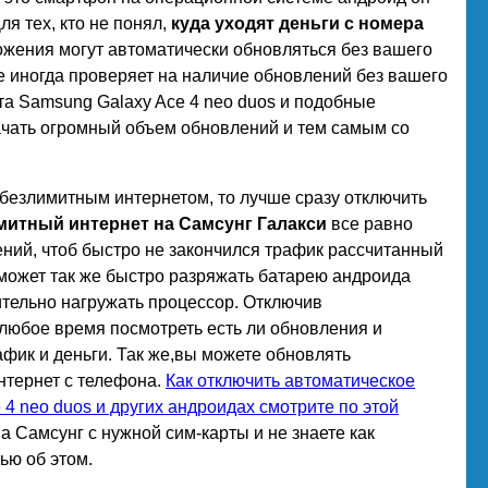
ля тех, кто не понял,
куда уходят деньги с номера
ложения могут автоматически обновляться без вашего
е иногда проверяет на наличие обновлений без вашего
та Samsung Galaxy Ace 4 neo duos и подобные
ачать огромный объем обновлений и тем самым со
.
с безлимитным интернетом, то лучше сразу отключить
митный интернет на Самсунг Галакси
все равно
ний, чтоб быстро не закончился трафик рассчитанный
может так же быстро разряжать батарею андроида
ительно нагружать процессор. Отключив
любое время посмотреть есть ли обновления и
афик и деньги. Так же,вы можете обновлять
нтернет с телефона.
Как отключить автоматическое
4 neo duos и других андроидах смотрите по этой
а Самсунг с нужной сим-карты и не знаете как
ью об этом.