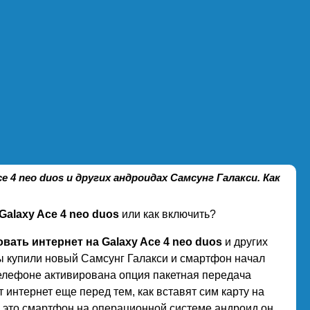
 4 neo duos и других андроидах Самсунг Галакси. Как
alaxy Ace 4 neo duos
или как включить?
вать интернет на Galaxy Ace 4 neo duos
и других
ы купили новый Самсунг Галакси и смартфон начал
 телефоне активирована опция пакетная передача
интернет еще перед тем, как вставят сим карту на
s это смартфон на операционной системе андроид он