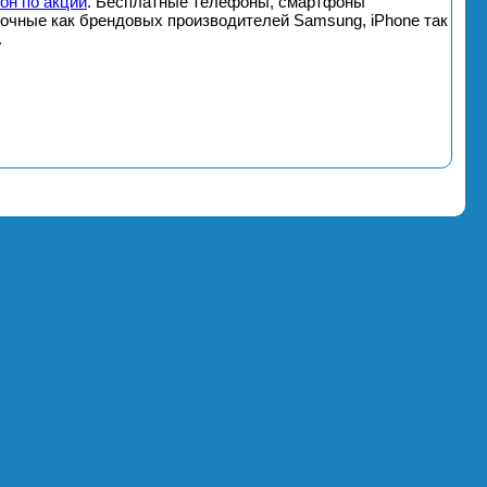
он по акции
. Бесплатные телефоны, смартфоны
почные как брендовых производителей Samsung, iPhone так
.