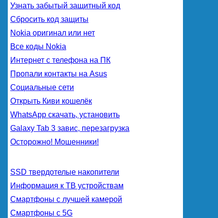
Узнать забытый защитный код
Сбросить код защиты
Nokia оригинал или нет
Все коды Nokia
Интернет с телефона на ПК
Пропали контакты на Asus
Социальные сети
Открыть Киви кошелёк
WhatsApp скачать, установить
Galaxy Tab 3 завис, перезагрузка
Осторожно! Мошенники!
SSD твердотелые накопители
Информация к ТВ устройствам
Смартфоны с лучшей камерой
Смартфоны с 5G