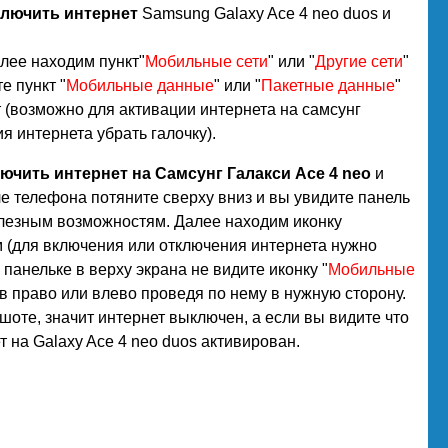
ключить интернет
Samsung Galaxy Ace 4 neo duos и
алее находим пункт"
Мобильные сети
" или "
Другие сети
"
е пункт "
Мобильные данные
" или "
Пакетные данные
"
 (возможно для активации интернета на самсунг
я интернета убрать галочку).
ючить интернет на Самсунг Галакси Ace 4 neo
и
е телефона потяните сверху вниз и вы увидите панель
олезным возможностям. Далее находим иконку
м (для включения или отключения интернета нужно
панельке в верху экрана не видите иконку "
Мобильные
 в право или влево проведя по нему в нужную сторону.
ншоте, значит интернет выключен, а если вы видите что
т на Galaxy Ace 4 neo duos активирован.