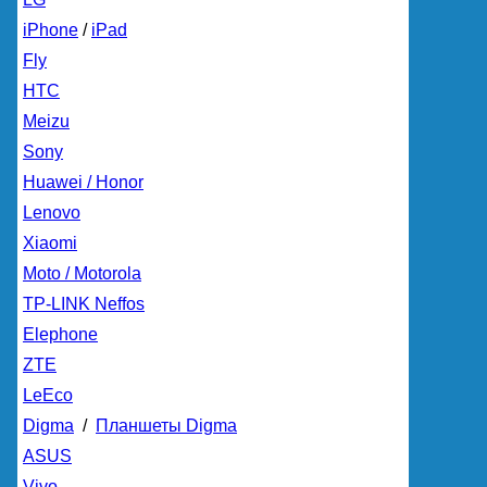
iPhone
/
iPad
Fly
HTC
Meizu
Sony
Huawei / Honor
Lenovo
Xiaomi
Moto / Motorola
TP-LINK Neffos
Elephone
ZTE
LeEco
Digma
/
Планшеты Digma
ASUS
Vivo