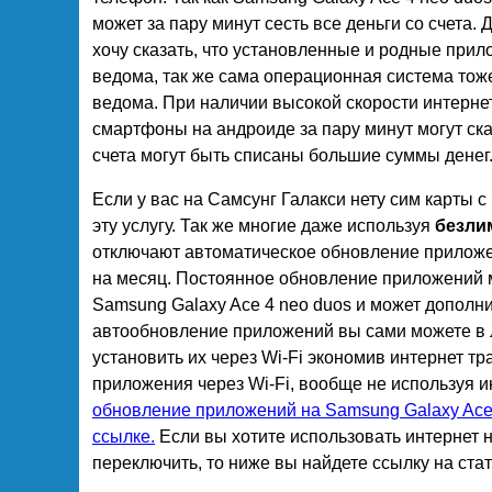
может за пару минут сесть все деньги со счета. Д
хочу сказать, что установленные и родные при
ведома, так же сама операционная система тож
ведома. При наличии высокой скорости интерне
смартфоны на андроиде за пару минут могут ск
счета могут быть списаны большие суммы денег
Если у вас на Самсунг Галакси нету сим карты 
эту услугу. Так же многие даже используя
безли
отключают автоматическое обновление приложе
на месяц. Постоянное обновление приложений 
Samsung Galaxy Ace 4 neo duos и может дополн
автообновление приложений вы сами можете в 
установить их через Wi-Fi экономив интернет тр
приложения через Wi-Fi, вообще не используя и
обновление приложений на Samsung Galaxy Ace 
ссылке.
Если вы хотите использовать интернет н
переключить, то ниже вы найдете ссылку на стат