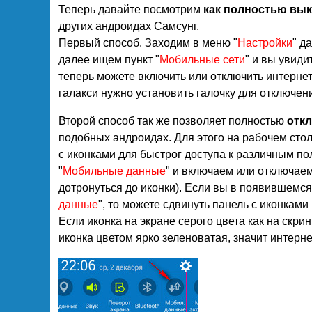
Теперь давайте посмотрим
как полностью вы
других андроидах Самсунг.
Первый способ. Заходим в меню "
Настройки
" д
далее ищем пункт "
Мобильные сети
" и вы увидит
теперь можете включить или отключить интернет
галакси нужно установить галочку для отключени
Второй способ так же позволяет полностью
откл
подобных андроидах. Для этого на рабочем стол
с иконками для быстрог доступа к различным п
"
Мобильные данные
" и включаем или отключае
дотронуться до иконки). Если вы в появившемся 
данные
", то можете сдвинуть панель с иконками
Если иконка на экране серого цвета как на скри
иконка цветом ярко зеленоватая, значит интерне