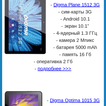
-
Digma Plane 1512 3G
- сим-карты 3G
- Android 10.1
- экран 10.1"
- 4-ядерный 1.3 ГГц
- камера 2 Мпикс
- батарея 5000 mAh
- память 16 Гб
- оперативка 2 Гб
-
подробнее >>>
-
Digma Optima 1015 3G