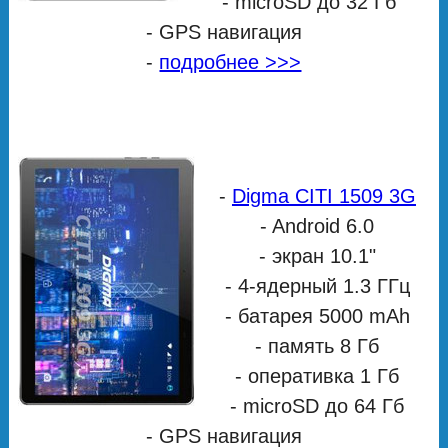
- microSD до 32 Гб
- GPS навигация
-
подробнее >>>
-
Digma CITI 1509 3G
- Android 6.0
- экран 10.1"
- 4-ядерный 1.3 ГГц
- батарея 5000 mAh
- память 8 Гб
- оперативка 1 Гб
- microSD до 64 Гб
- GPS навигация