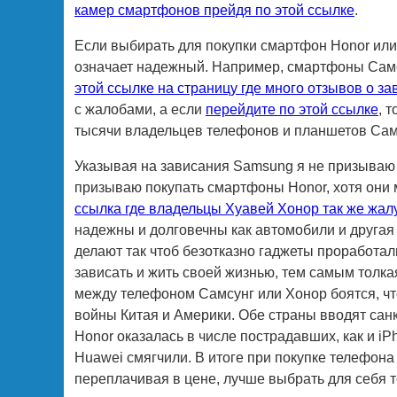
камер смартфонов прейдя по этой ссылке
.
Если выбирать для покупки смартфон Honor или 
означает надежный. Например, смартфоны Самсу
этой ссылке на страницу где много отзывов о з
с жалобами, а если
перейдите по этой ссылке
, 
тысячи владельцев телефонов и планшетов Самс
Указывая на зависания Samsung я не призываю 
призываю покупать смартфоны Honor, хотя они 
ссылка где владельцы Хуавей Хонор так же жал
надежны и долговечны как автомобили и другая 
делают так чтоб безотказно гаджеты проработали
зависать и жить своей жизнью, тем самым толка
между телефоном Самсунг или Хонор боятся, чт
войны Китая и Америки. Обе страны вводят санк
Honor оказалась в числе пострадавших, как и i
Huawei смягчили. В итоге при покупке телефона
переплачивая в цене, лучше выбрать для себя 