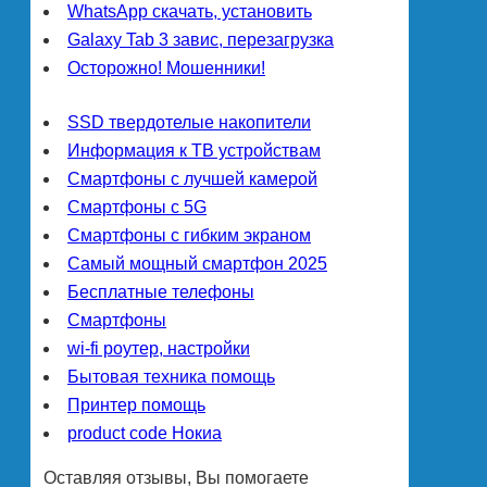
WhatsApp скачать, установить
Galaxy Tab 3 завис, перезагрузка
Осторожно! Мошенники!
SSD твердотелые накопители
Информация к ТВ устройствам
Смартфоны с лучшей камерой
Смартфоны с 5G
Смартфоны с гибким экраном
Самый мощный смартфон 2025
Бесплатные телефоны
Смартфоны
wi-fi роутер, настройки
Бытовая техника помощь
Принтер помощь
product code Нокиа
Оставляя отзывы, Вы помогаете