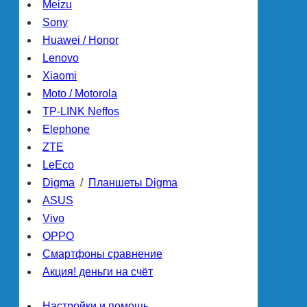
Meizu
Sony
Huawei / Honor
Lenovo
Xiaomi
Moto / Motorola
TP-LINK Neffos
Elephone
ZTE
LeEco
Digma
/
Планшеты Digma
ASUS
Vivo
OPPO
Смартфоны сравнение
Акция! деньги на счёт
Настройки и помощь