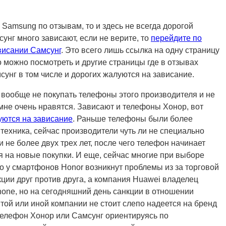
Samsung по отзывам, то и здесь не всегда дорогой
нг много зависают, если не верите, то
перейдите по
ависании Самсунг
. Это всего лишь ссылка на одну страницу
то можно посмотреть и другие страницы где в отзывах
унг в том числе и дорогих жалуются на зависание.
вообще не покупать телефоны этого производителя и не
мне очень нравятся. Зависают и телефоны Хонор, вот
уются на зависание
. Раньше телефоны были более
техника, сейчас производители чуть ли не специально
 не более двух трех лет, после чего телефон начинает
я на новые покупки. И еще, сейчас многие при выборе
о у смартфонов Honor возникнут проблемы из за торговой
ции друг против друга, а компания Huawei владелец
Phone, но на сегодняшний день санкции в отношении
 той или иной компании не стоит слепо надеется на бренд
телефон Хонор или Самсунг ориентируясь по