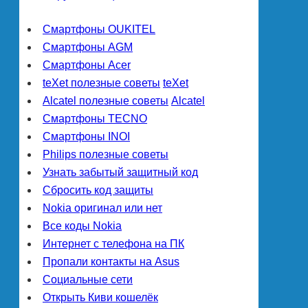
Смартфоны OUKITEL
Смартфоны AGM
Смартфоны Acer
teXet полезные советы
teXet
Alcatel полезные советы
Alcatel
Смартфоны TECNO
Смартфоны INOI
Philips полезные советы
Узнать забытый защитный код
Сбросить код защиты
Nokia оригинал или нет
Все коды Nokia
Интернет с телефона на ПК
Пропали контакты на Asus
Социальные сети
Открыть Киви кошелёк