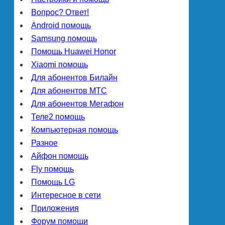
Вопрос? Ответ!
Android помощь
Samsung помощь
Помощь Huawei Honor
Xiaomi помощь
Для абонентов Билайн
Для абонентов МТС
Для абонентов Мегафон
Теле2 помощь
Компьютерная помощь
Разное
Айфон помощь
Fly помощь
Помощь LG
Интересное в сети
Приложения
Форум помощи