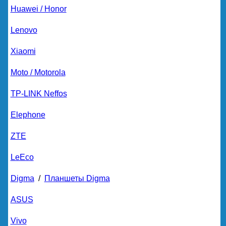
Huawei / Honor
Lenovo
Xiaomi
Moto / Motorola
TP-LINK Neffos
Elephone
ZTE
LeEco
Digma
/
Планшеты Digma
ASUS
Vivo