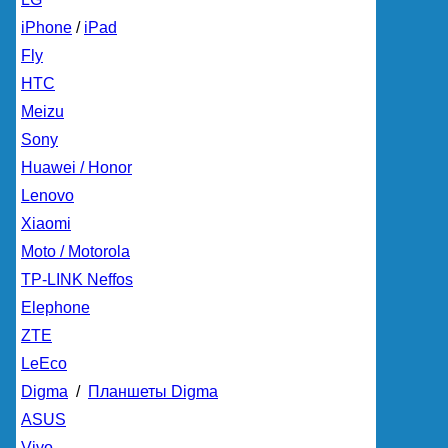
iPhone
/
iPad
Fly
HTC
Meizu
Sony
Huawei / Honor
Lenovo
Xiaomi
Moto / Motorola
TP-LINK Neffos
Elephone
ZTE
LeEco
Digma
/
Планшеты Digma
ASUS
Vivo