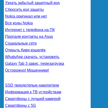
Узнать забытый защитный код
Сбросить код защиты
Nokia оригинал или нет
Все коды Nokia
Интернет с телефона на ПК
Пропали контакты на Asus
Социальные сети
Открыть Киви кошелёк
WhatsApp скачать, установить
Galaxy Tab 3 завис, перезагрузка
Осторожно! Мошенники!
SSD твердотелые накопители
Информация к ТВ устройствам
Смартфоны с лучшей камерой
Смартфоны с 5G