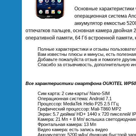
Основные характеристики 
операционная система And
аккумулятор емкостью 5200
отпечатков пальцев, основная камера двойная 2
оперативной памяти, 64 Гб встроенной памяти, 
Полные характеристики и отзывы пользовате
Вам известны плюсы и минусы, есть полезна
Добавьте пожалуйста отзыв и помогите други
Спасибо за отзывчивость, дополнительную ин
Все характеристики смартфона OUKITEL WP50
Сим карта: 2 сим-карты/ Nano-SIM
Операционная система: Android 7.1
Процессор: MediaTek Helio Р25 2.5 ГГц
Графический процессор: Mali-T860 MP2
Экран: 5.7 дюйма/ HD+ 1440 х 720 пикселей/ I
Камера: 21 Мп + 8 Мп/ вспышка светодиодная
Фронтальная камера: 13 Мп
Видео камера: есть запись видео
Аккумулятор: 5200 мАч/ функция быстрой зар