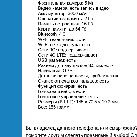
Фронтальная камера: 5 Мп
Видео камера: есть запись видео
Аккумулятор: 3000 мАч
Оперативная память: 2 Гб
Память встроенная: 16 Гб
Карта памяти: до 64 Гб
Bluetooth: 4.0
Wi-Fi технология: Есть
Wi-Fi точка доступа: есть
Сети 3G: поддерживает
Сети 4G LTE: поддерживает
USB разъем: есть
Разъем для наушников 3.5 мм: есть
Навигация: GPS
Датчики: освещенности, приближения
Сканер отпечатков пальцев: есть
Функция фонарик: есть
Голосовой набор: есть
Голосовое управление: есть
Размеры (В.Ш.Т): 145 x 70.5 x 10.2 мм
Вес: 156 грамм
Вы владелец данного телефона или смартфона?
помогите другим сделать правильный выбор! Спа