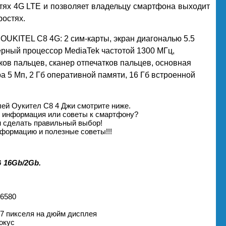
тях 4G LTE и позволяет владельцу смартфона выходит
ростях.
OUKITEL C8 4G: 2 сим-карты, экран диагональю 5.5
ерный процессор MediaTek частотой 1300 МГц,
ков пальцев, сканер отпечатков пальцев, основная
 5 Мп, 2 Гб оперативной памяти, 16 Гб встроенной
ей Оукител С8 4 Джи смотрите ниже.
я информация или советы к смартфону?
м сделать правильный выбор!
формацию и полезные советы!!!
 16Gb/2Gb.
T6580
267 пикселя на дюйм дисплея
окус