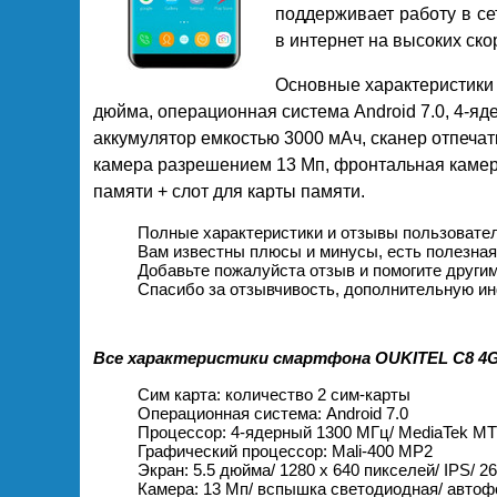
поддерживает работу в се
в интернет на высоких ско
Основные характеристики 
дюйма, операционная система Android 7.0, 4-яд
аккумулятор емкостью 3000 мАч, сканер отпечат
камера разрешением 13 Мп, фронтальная камера
памяти + слот для карты памяти.
Полные характеристики и отзывы пользовател
Вам известны плюсы и минусы, есть полезна
Добавьте пожалуйста отзыв и помогите други
Спасибо за отзывчивость, дополнительную ин
Все характеристики смартфона OUKITEL C8 4G
Сим карта: количество 2 сим-карты
Операционная система: Android 7.0
Процессор: 4-ядерный 1300 МГц/ MediaTek M
Графический процессор: Mali-400 MP2
Экран: 5.5 дюйма/ 1280 х 640 пикселей/ IPS/ 
Камера: 13 Мп/ вспышка светодиодная/ автоф