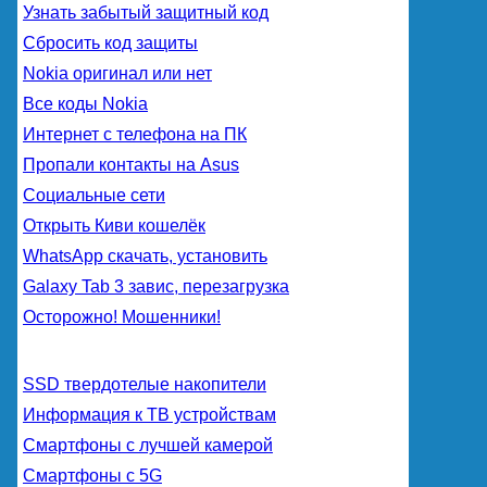
Узнать забытый защитный код
Сбросить код защиты
Nokia оригинал или нет
Все коды Nokia
Интернет с телефона на ПК
Пропали контакты на Asus
Социальные сети
Открыть Киви кошелёк
WhatsApp скачать, установить
Galaxy Tab 3 завис, перезагрузка
Осторожно! Мошенники!
SSD твердотелые накопители
Информация к ТВ устройствам
Смартфоны с лучшей камерой
Смартфоны с 5G