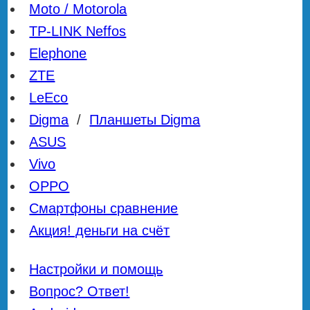
Moto / Motorola
TP-LINK Neffos
Elephone
ZTE
LeEco
Digma
/
Планшеты Digma
ASUS
Vivo
OPPO
Смартфоны сравнение
Акция! деньги на счёт
Настройки и помощь
Вопрос? Ответ!