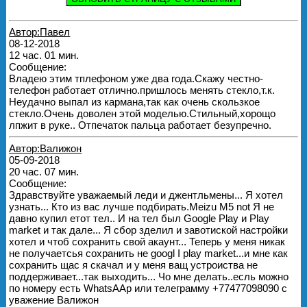
Автор:Павел
08-12-2018
12 час. 01 мин.
Сообщение:
Владею этим тплефоном уже два года.Скажу честно-
телефон работает отлично.пришлось менять стекло,т.к.
Неудачно выпал из кармана,так как очень скользкое
стекло.Очень доволен этой моделью.Стильный,хорощо
лпжит в руке.. Отпечаток пальца работает безупречно.
Автор:Валижон
05-09-2018
20 час. 07 мин.
Сообщение:
Здравствуйте уважаемый леди и джентльмены... Я хотел
узнать... Кто из вас лучше подбирать.Meizu M5 not Я не
давно купил етот тел.. И на тел был Google Play и Play
market и так дале... Я сбор зделил и завотиской настройки
хотел и чтоб сохранить свой акаунт... Теперь у меня никак
не получаетсья сохранить не googl I play market...и мне как
сохранить щас я скачал и у меня ващ устроиства не
поддерживает...так выходить... Чо мне делать..есль можно
по номеру есть WhatsAAp или телеграмму +77477098090 с
уважение Валижон