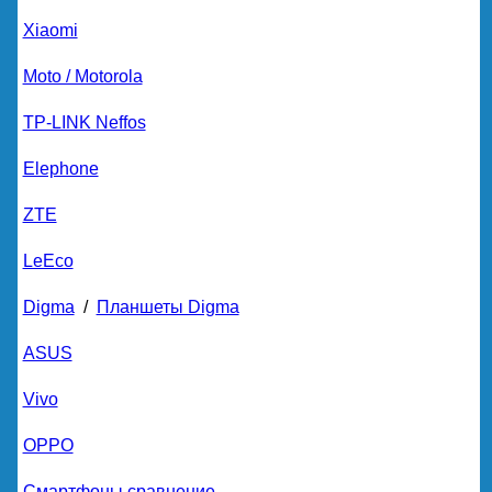
Xiaomi
Moto / Motorola
TP-LINK Neffos
Elephone
ZTE
LeEco
Digma
/
Планшеты Digma
ASUS
Vivo
OPPO
Смартфоны сравнение