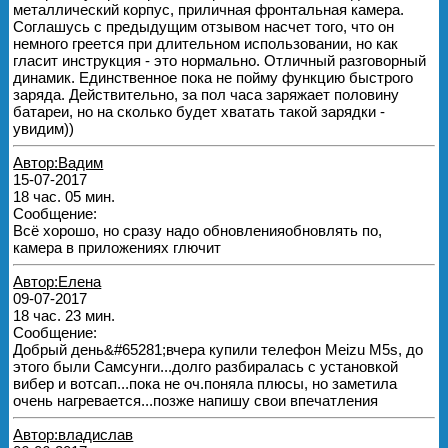
металлический корпус, приличная фронтальная камера.
Соглашусь с предыдущим отзывом насчет того, что он
немного греется при длительном использовании, но как
гласит инструкция - это нормально. Отличный разговорный
динамик. Единственное пока не пойму функцию быстрого
заряда. Действительно, за пол часа заряжает половину
батареи, но на сколько будет хватать такой зарядки -
увидим))
Автор:Вадим
15-07-2017
18 час. 05 мин.
Сообщение:
Всё хорошо, но сразу надо обновленияобновлять по,
камера в приложениях глючит
Автор:Елена
09-07-2017
18 час. 23 мин.
Сообщение:
Добрый день&#65281;вчера купили телефон Meizu M5s, до
этого были Самсунги...долго разбиралась с установкой
вибер и вотсап...пока не оч.поняла плюсы, но заметила
очень нагревается...позже напишу свои впечатления
Автор:владислав