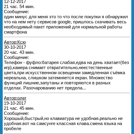
12-12-2017
21 час. 54 мин.
Сообщение:
один минус для меня это то что после покупки я обнаружил
что на нем нету сервисов google, пришлось скачивать весь
необходимый пакет приложений для нормальной работы
смартфона
Автор:Ксю
30-10-2017
20 час. 43 мин.
Сообщение:
Телефон - фуфло:батарея слабая,едва на день хватает(без
игр),камера снимает отвратительно,неестественные
цвета,при искусственном освещении замедленная съёмка
нереальна, слишком затемняется екран. Множество
функций лишние,запутаны и повторяются в разных
отделах. Разочарованию нет предела...
Автор:олег
19-10-2017
21 час. 45 мин.
Сообщение:
Хорошый,быстрый,но клавиатура не удобная.реально не
удобная.вот на самсунге классная клава.смена языка на
пробеле