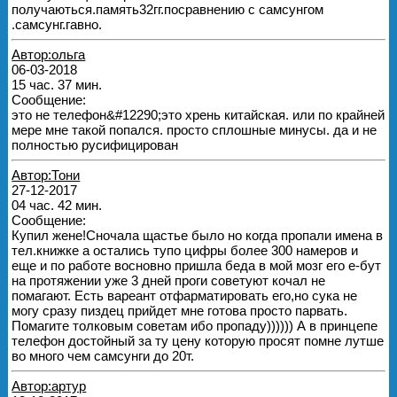
получаються.память32гг.посравнению с самсунгом
.самсунг.гавно.
Автор:ольга
06-03-2018
15 час. 37 мин.
Сообщение:
это не телефон&#12290;это хрень китайская. или по крайней
мере мне такой попался. просто сплошные минусы. да и не
полностью русифицирован
Автор:Тони
27-12-2017
04 час. 42 мин.
Сообщение:
Купил жене!Сночала щастье было но когда пропали имена в
тел.книжке а остались тупо цифры более 300 намеров и
еще и по работе восновно пришла беда в мой мозг его е-бут
на протяжении уже 3 дней проги советуют кочал не
помагают. Есть вареант отфарматировать его,но сука не
могу сразу пиздец прийдет мне готова просто парвать.
Помагите толковым советам ибо пропаду)))))) А в принцепе
телефон достойный за ту цену которую просят помне лутше
во много чем самсунги до 20т.
Автор:артур