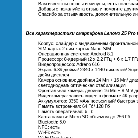
Вам известны плюсы и минусы, есть полезна
Добавьте пожалуйста отзыв и помогите други
Спасибо за отзывчивость, дополнительную ин
Все характеристики смартфона Lenovo Z5 Pro 6
Корпус: слайдер с выдвижением фронтальной
SIM-карта: 2 сим-карты/ Nano-SIM
Операционная система: Android 8.1
Процессор: 8-ядерный (2 х 2.2 ГГц + 6 х 1.7 ГГ
Видеопроцессор: Adreno 616
Экран: 6.39 дюйма/ 2340 x 1440 пикселей/ Sup
дюйм дисплея
Камера основная: двойная 24 Мп + 16 Мп/ диаф
светодиодная/ оптическая стабилизация
Фронтальная камера: двойная 16 Мп + 8 Мп/ д
Видеокамера: запись видео в формате 4К раз
Аккумулятор: 3350 мАч/ несъемный/ быстрая 
Память встроенная: 64 Гб/ 128 Гб
Память оперативная: 6 Гб
Карта памяти: Micro SD объемом до 256 Гб
Bluetooth: 5.0
NFC: есть
Wi-Fi: есть
Wi-Fi Direct: есть