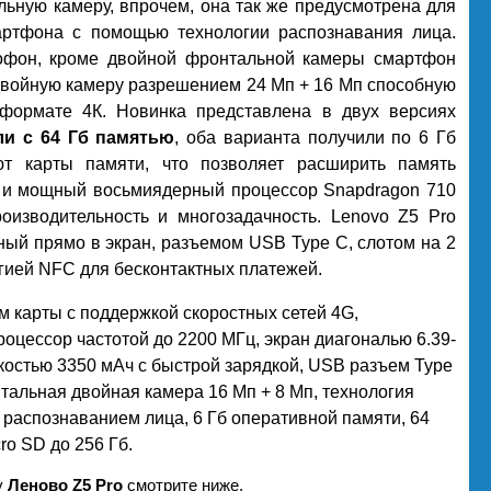
ьную камеру, впрочем, она так же предусмотрена для
артфона с помощью технологии распознавания лица.
офон, кроме двойной фронтальной камеры смартфон
двойную камеру разрешением 24 Мп + 16 Мп способную
формате 4К. Новинка представлена в двух версиях
ли с 64 Гб памятью
, оба варианта получили по 6 Гб
т карты памяти, что позволяет расширить память
.1 и мощный восьмиядерный процессор Snapdragon 710
изводительность и многозадачность. Lenovo Z5 Pro
ный прямо в экран, разъемом USB Type C, слотом на 2
огией NFC для бесконтактных платежей.
им карты с поддержкой скоростных сетей 4G,
роцессор частотой до 2200 МГц, экран диагональю 6.39-
костью 3350 мАч с быстрой зарядкой, USB разъем Type
тальная двойная камера 16 Мп + 8 Мп, технология
 распознаванием лица, 6 Гб оперативной памяти, 64
ro SD до 256 Гб.
у
Леново Z5 Pro
смотрите ниже.