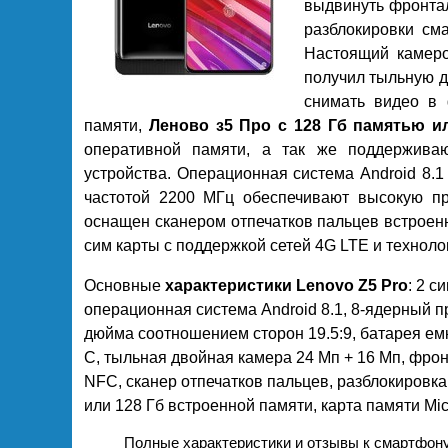
выдвинуть фронтал
разблокировки см
Настоящий камер
получил тыльную 
снимать видео в 
памяти,
Леново з5 Про с 128 Гб памятью и
оперативной памяти, а так же поддерживаю
устройства. Операционная система Android 8
частотой 2200 МГц обеспечивают высокую про
оснащен сканером отпечатков пальцев встроен
сим карты с поддержкой сетей 4G LTE и технол
Основные
характеристики Lenovo Z5 Pro
: 2 с
операционная система Android 8.1, 8-ядерный п
дюйма соотношением сторон 19.5:9, батарея ем
C, тыльная двойная камера 24 Мп + 16 Мп, фрон
NFC, сканер отпечатков пальцев, разблокировка
или 128 Гб встроенной памяти, карта памяти Mic
Полные характеристики и отзывы к смартфон