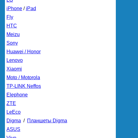
iPhone
/
iPad
Fly
HTC
Meizu
Sony
Huawei / Honor
Lenovo
Xiaomi
Moto / Motorola
TP-LINK Neffos
Elephone
ZTE
LeEco
Digma
/
Планшеты Digma
ASUS
Vivo