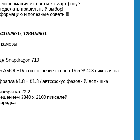
я информация и советы к смартфону?
м сделать правильный выбор!
формацию и полезные советы!!!
4Gb/6Gb, 128Gb/6Gb.
 камеры
ц)/ Snapdragon 710
er AMOLED/ соотношение сторон 19.5:9/ 403 пикселя на
рагма f/1.8 + f/1.8 / автофокус фазовый/ вспышка
иафрагма f/2.2
решением 3840 х 2160 пикселей
зарядка