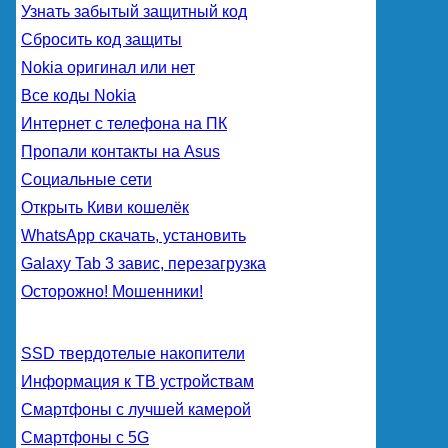
Узнать забытый защитный код
Сбросить код защиты
Nokia оригинал или нет
Все коды Nokia
Интернет с телефона на ПК
Пропали контакты на Asus
Социальные сети
Открыть Киви кошелёк
WhatsApp скачать, установить
Galaxy Tab 3 завис, перезагрузка
Осторожно! Мошенники!
SSD твердотелые накопители
Информация к ТВ устройствам
Смартфоны с лучшей камерой
Смартфоны с 5G