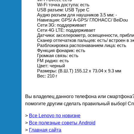
Wi-Fi точка доступа: есть
USB разъем: USB Type C
Аудио разъем для наушников 3.5 мм: -
Навигация: GPS/ A-GPS/ ГЛОНАСС/ BeiDou
Сети 3G: поддерживает
Сети 4G LTE: поддерживает
Датчики: акселерометр, освещенности, прибли
Сканер отпечатков пальцев: есть/ встроен в э
Разблокировка распознаванием лица: есть
Функция фонарик: есть
Громкая связь: есть
FM радио: есть
Цвет: черный
Размеры: (В.Ш.Т) 155.12 x 73.04 x 9.3 мм
Вес: 210 г
Вы владелец данного телефона или смартфона?
помогите другим сделать правильный выбор! Спа
>
Все Lenovo по новизне
>
Все полезные советы Android
>
Главная сайта