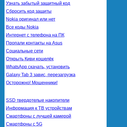
Узнать забытый защитный код
Сбросить код защиты
Nokia оригинал или нет
Все коды Nokia
Интернет с телефона на ПК
Пропали контакты на Asus
Социальные сети
Открыть Киви кошелёк
WhatsApp скачать, установить
Galaxy Tab 3 завис, перезагрузка
Осторожно! Мошенники!
SSD твердотелые накопители
Информация к ТВ устройствам
Смартфоны с лучшей камерой
Смартфоны с 5G