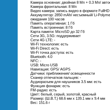
Камера основная: двойная 8 Мп + 0.3 Мп/ авт
Камера фронтальная: 8 Мп
Видео камера: запись видео в формате FullHD
Аккумулятор: 2850 mAh/ несъемный/ Li-Polyme
ожидания 100 часов
Память оперативная: 1 Гб
Память встроенная: 8 Гб
Карта памяти: MicroSD до 32 Гб
Сети 3G, 3.5G: поддерживает
Сети 4G LTE: -
Wi-Fi технология: есть
Wi-Fi Direct: есть
Wi-Fi точка доступа: есть
Bluetooth: 4.0
NFC: -
USB: Micro USB
Навигация: GPS/ АGPS
Датчики: приближения/ освещенности
Сканер отпечатков пальцев: -
Аудиоразъем для наушников 3.5 мм: есть
Функция фонарик: есть
FM-радио: есть
Цвет: белый, серый, золотой, красный
Размер: (Ш.В.Т.) 68.6 мм х 139.1 мм х 9.4 мм
Вес: 151.6 г