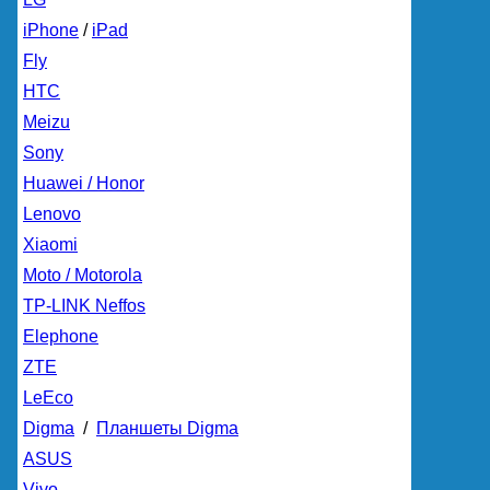
iPhone
/
iPad
Fly
HTC
Meizu
Sony
Huawei / Honor
Lenovo
Xiaomi
Moto / Motorola
TP-LINK Neffos
Elephone
ZTE
LeEco
Digma
/
Планшеты Digma
ASUS
Vivo