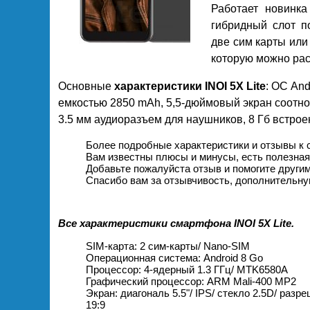
Работает новинка
гибридный слот п
две сим карты или
которую можно рас
Основные
характеристики INOI 5X Lite
: ОС And
емкостью 2850 mAh, 5,5-дюймовый экран соотно
3.5 мм аудиоразъем для наушников, 8 Гб встрое
Более подробные характеристики и отзывы к 
Вам известны плюсы и минусы, есть полезна
Добавьте пожалуйста отзыв и помогите други
Спасибо вам за отзывчивость, дополнительну
Все характеристики смартфона INOI 5X Lite.
SIM-карта: 2 сим-карты/ Nano-SIM
Операционная система: Android 8 Go
Процессор: 4-ядерный 1.3 ГГц/ MTK6580A
Графический процессор: ARM Mali-400 MP2
Экран: диагональ 5.5"/ IPS/ стекло 2.5D/ раз
19:9