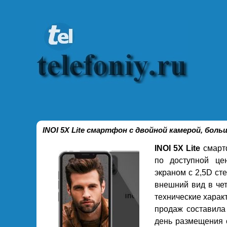
INOI 5X Lite смартфон с двойной камерой, боль
INOI 5X Lite
смартф
по доступной це
экраном с 2,5D с
внешний вид в че
технические харак
продаж составила
день размещения с