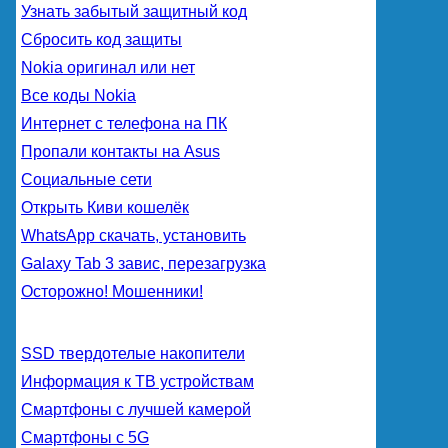
Узнать забытый защитный код
Сбросить код защиты
Nokia оригинал или нет
Все коды Nokia
Интернет с телефона на ПК
Пропали контакты на Asus
Социальные сети
Открыть Киви кошелёк
WhatsApp скачать, установить
Galaxy Tab 3 завис, перезагрузка
Осторожно! Мошенники!
SSD твердотелые накопители
Информация к ТВ устройствам
Смартфоны с лучшей камерой
Смартфоны с 5G