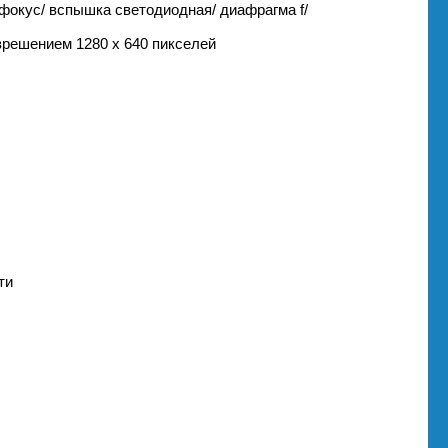
офокус/ вспышка светодиодная/ диафрагма f/
зрешением 1280 х 640 пикселей
ти