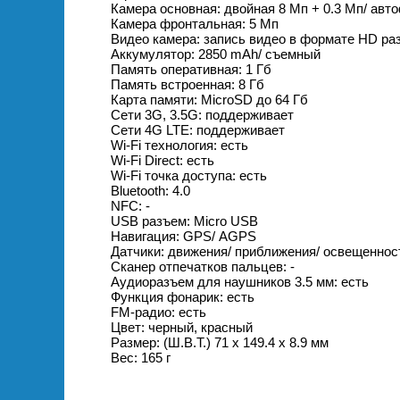
Камера основная: двойная 8 Мп + 0.3 Мп/ авт
Камера фронтальная: 5 Мп
Видео камера: запись видео в формате HD ра
Аккумулятор: 2850 mAh/ съемный
Память оперативная: 1 Гб
Память встроенная: 8 Гб
Карта памяти: MicroSD до 64 Гб
Сети 3G, 3.5G: поддерживает
Сети 4G LTE: поддерживает
Wi-Fi технология: есть
Wi-Fi Direct: есть
Wi-Fi точка доступа: есть
Bluetooth: 4.0
NFC: -
USB разъем: Micro USB
Навигация: GPS/ АGPS
Датчики: движения/ приближения/ освещеннос
Сканер отпечатков пальцев: -
Аудиоразъем для наушников 3.5 мм: есть
Функция фонарик: есть
FM-радио: есть
Цвет: черный, красный
Размер: (Ш.В.Т.) 71 х 149.4 х 8.9 мм
Вес: 165 г