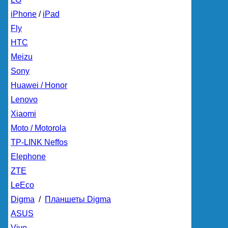
iPhone
/
iPad
Fly
HTC
Meizu
Sony
Huawei / Honor
Lenovo
Xiaomi
Moto / Motorola
TP-LINK Neffos
Elephone
ZTE
LeEco
Digma
/
Планшеты Digma
ASUS
Vivo