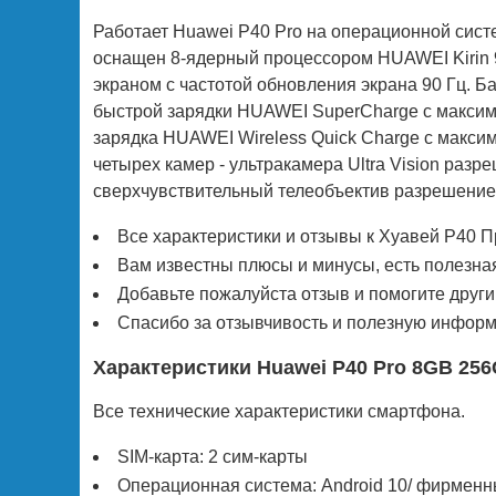
Работает Huawei P40 Pro на операционной сист
оснащен 8-ядерный процессором HUAWEI Kirin 
экраном с частотой обновления экрана 90 Гц. 
быстрой зарядки HUAWEI SuperCharge с максим
зарядка HUAWEI Wireless Quick Charge с макси
четырех камер - ультракамера Ultra Vision ра
сверхчувствительный телеобъектив разрешением
Все характеристики и отзывы к Хуавей Р40 
Вам известны плюсы и минусы, есть полезна
Добавьте пожалуйста отзыв и помогите друг
Спасибо за отзывчивость и полезную информа
Характеристики Huawei P40 Pro 8GB 25
Все технические характеристики смартфона.
SIM-карта: 2 сим-карты
Операционная система: Android 10/ фирменн