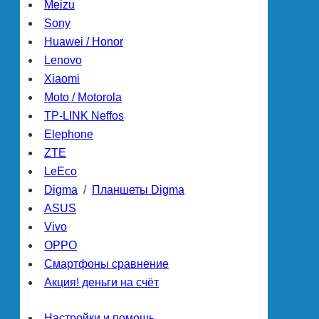
Meizu
Sony
Huawei / Honor
Lenovo
Xiaomi
Moto / Motorola
TP-LINK Neffos
Elephone
ZTE
LeEco
Digma
/
Планшеты Digma
ASUS
Vivo
OPPO
Смартфоны сравнение
Акция! деньги на счёт
Настройки и помощь