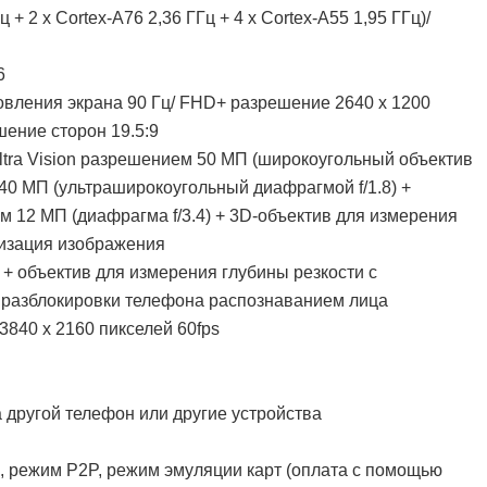
 + 2 х Cortex-A76 2,36 ГГц + 4 х Cortex-A55 1,95 ГГц)/
6
новления экрана 90 Гц/ FHD+ разрешение 2640 x 1200
шение сторон 19.5:9
ltra Vision разрешением 50 МП (широкоугольный объектив
40 МП (ультраширокоугольный диафрагмой f/1.8) +
 12 МП (диафрагма f/3.4) + 3D-объектив для измерения
лизация изображения
 + объектив для измерения глубины резкости с
 разблокировки телефона распознаванием лица
840 х 2160 пикселей 60fps
на другой телефон или другие устройства
, режим P2P, режим эмуляции карт (оплата с помощью