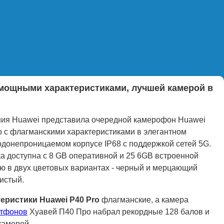
 мощными характеристиками, лучшей камерой в
ия Huawei представила очередной камерофон Huawei
o с флагманскими характеристиками в элегантном
донепроницаемом корпусе IP68 с поддержкой сетей 5G.
а доступна с 8 GB оперативной и 25 6GB встроенной
ю в двух цветовых вариантах - черный и мерцающий
истый.
еристики Huawei P40 Pro
флагманские, а камера
ртфонов
Хуавей П40 Про набрал рекордные 128 балов и
камерой.