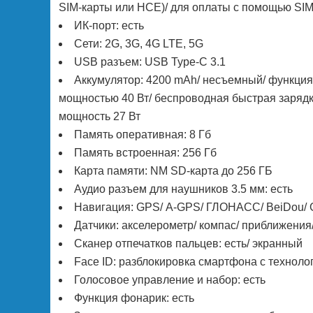
SIM-карты или HCE)/ для оплаты с помощью SIM-
ИК-порт: есть
Сети: 2G, 3G, 4G LTE, 5G
USB разъем: USB Type-C 3.1
Аккумулятор: 4200 mAh/ несъемный/ функци
мощностью 40 Вт/ беспроводная быстрая зарядк
мощность 27 Вт
Память оперативная: 8 Гб
Память встроенная: 256 Гб
Карта памяти: NM SD-карта до 256 ГБ
Аудио разъем для наушников 3.5 мм: есть
Навигация: GPS/ А-GPS/ ГЛОНАСС/ BeiDou/ G
Датчики: акселерометр/ компас/ приближения
Сканер отпечатков пальцев: есть/ экранный
Face ID: разблокировка смартфона с техноло
Голосовое управление и набор: есть
Функция фонарик: есть