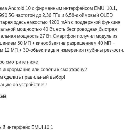
ема Android 10 с фирменным интерфейсом EMUI 10.1,
990 5G частотой до 2,36 ГГц и 6,58-дюймовый OLED
Батарея здесь емкостью 4200 mAh с поддержкой функция
альной мощностью 40 Вт, есть беспроводная быстрая
мальная мощность 27 Вт. Смартфон получил модуль из
зрешением 50 МП + кинообъектив разрешением 40 МП +
 12 МП + 3D-объектив для измерения глубины резкости.
Про смотрите ниже
я информация или советы к смартфону?
им сделать правильный выбор!
цию об устройстве!!!
6GB
ый интерфейс EMUI 10.1