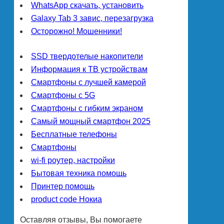
WhatsApp скачать, установить
Galaxy Tab 3 завис, перезагрузка
Осторожно! Мошенники!
SSD твердотелые накопители
Информация к ТВ устройствам
Смартфоны с лучшей камерой
Смартфоны с 5G
Смартфоны с гибким экраном
Самый мощный смартфон 2025
Бесплатные телефоны
Смартфоны
wi-fi роутер, настройки
Бытовая техника помощь
Принтер помощь
product code Нокиа
Оставляя отзывы, Вы помогаете