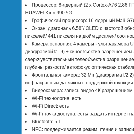
Процессор: 8-ядерный (2 х Cortex-A76 2,86 ГГц
HUAWEI Kirin 990 5G
Графический процессор: 16-ядерный Mali-G7
Экран: диагональ 6.58"/ OLED с частотой об
пикселей/ 441 пикселя на дюйм дисплея/ соотно
Камера основная: 4 камеры - ультракамера U
диафрагмой f/1.9) + кинообъектив разрешением 
сверхчувствительный телеобъектив разрешением
глубины резкости/ автофокус оптическая стаби
Фронтальная камера: 32 Мп (диафрагма f/2.2)
инфракрасным датчиком с поддержкой функции
Видеокамера: запись видео 4К разрешением 3
Wi-Fi технология: есть
Wi-Fi Direct: есть
Wi-Fi точка доступа: есть/ раздать интернет 
Bluetooth: 5.1
NFC: поддерживается режим чтения и записи