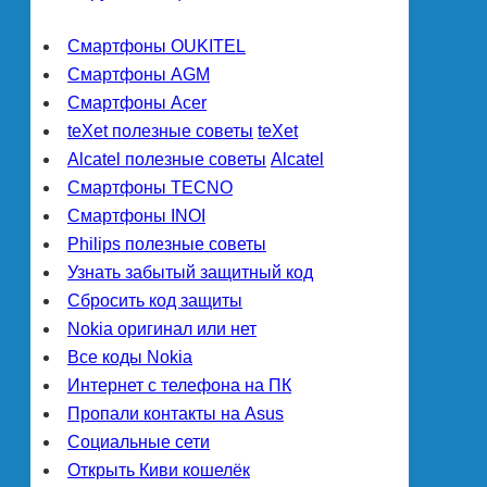
Смартфоны OUKITEL
Смартфоны AGM
Смартфоны Acer
teXet полезные советы
teXet
Alcatel полезные советы
Alcatel
Смартфоны TECNO
Смартфоны INOI
Philips полезные советы
Узнать забытый защитный код
Сбросить код защиты
Nokia оригинал или нет
Все коды Nokia
Интернет с телефона на ПК
Пропали контакты на Asus
Социальные сети
Открыть Киви кошелёк