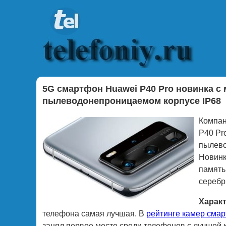
5G смартфон Huawei P40 Pro новинка с
пылеводонепроницаемом корпусе IP68
Компан
P40 Pr
пылево
Новинк
память
серебр
Характ
телефона самая лучшая. В
рейтинге камер сма
занял первое место среди телефонов с лучшей 