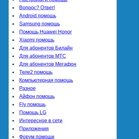
Вопрос? Ответ!
Android помощь
Samsung помощь
Помощь Huawei Honor
Xiaomi помощь
Для абонентов Билайн
Для абонентов МТС
Для абонентов Мегафон
Теле2 помощь
Компьютерная помощь
Разное
Айфон помощь
Fly помощь
Помощь LG
Интересное в сети
Приложения
Форум помощи