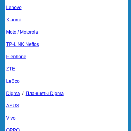
Lenovo
Xiaomi
Moto / Motorola
TP-LINK Neffos
Elephone
ZTE
LeEco
Digma
/
Планшеты Digma
ASUS
Vivo
OPPO