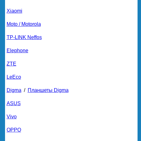
Xiaomi
Moto / Motorola
TP-LINK Neffos
Elephone
ZTE
LeEco
Digma
/
Планшеты Digma
ASUS
Vivo
OPPO