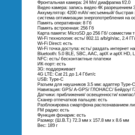
Фронтальная камера: 24 Мп/ диафрагма f/2.0
Видео камера: запись видео 4К разрешением 
Аккумулятор: 4200 mAh/ несъемный/ быстрая 
система оптимизации энергопотребления на о
Память оперативная: 8 Гб
Память встроенная: 256 Гб
Карта памяти: MicroSD до 256 Гб/ совместим
Wi-Fi технология: есть/ 802.11 a/b/g/n/ac, 2.4 ГГ
Wi-Fi Direct: есть
Wi-Fi точка доступа: есть/ раздать интернет 
Bluetooth: 5.0 BLE, SBC, AAC, aptX и aptX HD
NFC: есть/ бесконтактные платежи
ИК-порт: есть
3G: поддерживает
4G LTE: Cat 21 до 1.4 Гбит/с
USB: Type-C
Разъем для наушников 3.5 мм: адаптер Type-
Навигация: GPS/ А-GPS/ ГЛОНАСС/ Бейдоу/
Датчики: приближения/ освещенности/ компас/ 
Сканер отпечатков пальцев: есть
Разблокировка смартфона распознаванием ли
FM радио: есть
Функция фонарик: есть
Размер: (Ш.В.Т.) 72.3 мм х 157.8 мм х 8.6 мм
Вес: 189 г