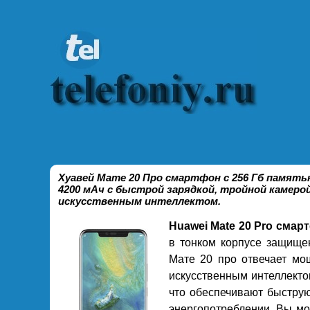
Хуавей Мате 20 Про смартфон с 256 Гб память
4200 мАч с быстрой зарядкой, тройной камерой
искусственным интеллектом.
Huawei Mate 20 Pro смар
в тонком корпусе защище
Мате 20 про отвечает мо
искусственным интеллекто
что обеспечивают быструю
энергопотреблении. Вы мо