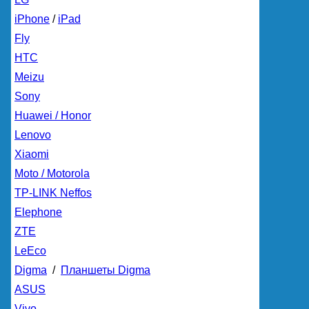
iPhone
/
iPad
Fly
HTC
Meizu
Sony
Huawei / Honor
Lenovo
Xiaomi
Moto / Motorola
TP-LINK Neffos
Elephone
ZTE
LeEco
Digma
/
Планшеты Digma
ASUS
Vivo