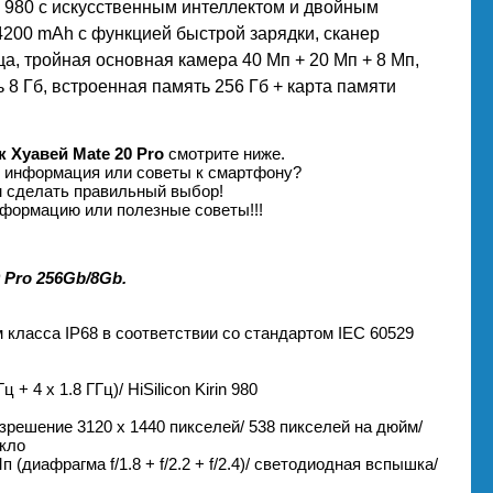
 980 с искусственным интеллектом и двойным
200 mAh с функцией быстрой зарядки, сканер
а, тройная основная камера 40 Мп + 20 Мп + 8 Мп,
8 Гб, встроенная память 256 Гб + карта памяти
к Хуавей Mate 20 Pro
смотрите ниже.
я информация или советы к смартфону?
м сделать правильный выбор!
формацию или полезные советы!!!
Pro 256Gb/8Gb.
 класса IP68 в соответствии со стандартом IEC 60529
 + 4 х 1.8 ГГц)/ HiSilicon Kirin 980
азрешение 3120 x 1440 пикселей/ 538 пикселей на дюйм/
екло
 (диафрагма f/1.8 + f/2.2 + f/2.4)/ светодиодная вспышка/