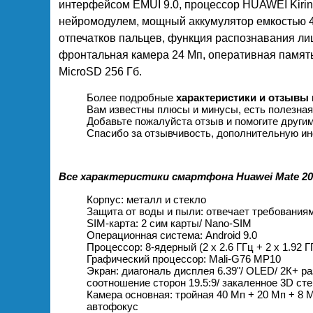
интерфейсом EMUI 9.0, процессор HUAWEI Kirin
нейромодулем, мощный аккумулятор емкостью 4
отпечатков пальцев, функция распознавания лиц
фронтальная камера 24 Мп, оперативная память 
MicroSD 256 Гб.
Более подробные
характеристики и отзывы 
Вам известны плюсы и минусы, есть полезна
Добавьте пожалуйста отзыв и помогите други
Спасибо за отзывчивость, дополнительную ин
Все характеристики смартфона Huawei Mate 20 
Корпус: металл и стекло
Защита от воды и пыли: отвечает требованиям
SIM-карта: 2 сим карты/ Nano-SIM
Операционная система: Android 9.0
Процессор: 8-ядерный (2 х 2.6 ГГц + 2 х 1.92 ГГц
Графический процессор: Mali-G76 MP10
Экран: диагональ дисплея 6.39"/ OLED/ 2К+ р
соотношение сторон 19.5:9/ закаленное 3D ст
Камера основная: тройная 40 Мп + 20 Мп + 8 Мп
автофокус