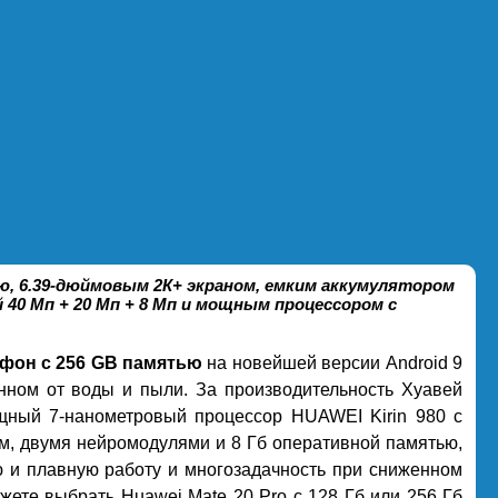
ю, 6.39-дюймовым 2К+ экраном, емким аккумулятором
 40 Мп + 20 Мп + 8 Мп и мощным процессором с
тфон с 256 GB памятью
на новейшей версии Android 9
нном от воды и пыли. За производительность Хуавей
щный 7-нанометровый процессор HUAWEI Kirin 980 с
м, двумя нейромодулями и 8 Гб оперативной памятью,
 и плавную работу и многозадачность при сниженном
жете выбрать Huawei Mate 20 Pro с 128 Гб или 256 Гб