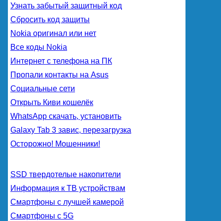
Узнать забытый защитный код
Сбросить код защиты
Nokia оригинал или нет
Все коды Nokia
Интернет с телефона на ПК
Пропали контакты на Asus
Социальные сети
Открыть Киви кошелёк
WhatsApp скачать, установить
Galaxy Tab 3 завис, перезагрузка
Осторожно! Мошенники!
SSD твердотелые накопители
Информация к ТВ устройствам
Смартфоны с лучшей камерой
Смартфоны с 5G