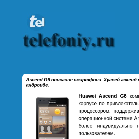
Ascend G6 описание смартфона. Хуавей аскенд
андроиде.
Huawei Ascend G6
комп
корпусе по привлекател
процессором, поддержив
операционной системе And
более индувидуально 
пользователем.