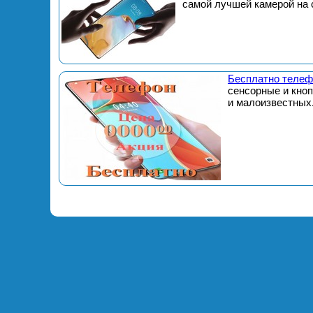
самой лучшей камерой на 
Бесплатно телеф
сенсорные и кно
и малоизвестных