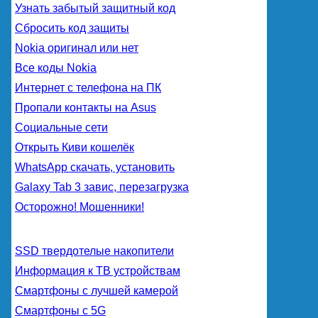
Узнать забытый защитный код
Сбросить код защиты
Nokia оригинал или нет
Все коды Nokia
Интернет с телефона на ПК
Пропали контакты на Asus
Социальные сети
Открыть Киви кошелёк
WhatsApp скачать, установить
Galaxy Tab 3 завис, перезагрузка
Осторожно! Мошенники!
SSD твердотелые накопители
Информация к ТВ устройствам
Смартфоны с лучшей камерой
Смартфоны с 5G