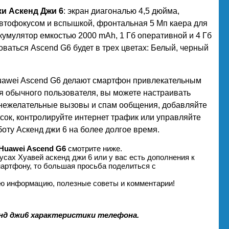
ки Аскенд Джи 6
: экран диагональю 4,5 дюйма,
автофокусом и вспышкой, фронтальная 5 Мп каера для
кумулятор емкостью 2000 mAh, 1 Гб оперативной и 4 Гб
ваться Ascend G6 будет в трех цветах: Белый, черный
Huawei Ascend G6 делают смартфон привлекательным
ля обычного пользователя, вы можете настраивать
нежелательные вызовы и спам ообщения, добавляйте
сок, контролируйте интернет трафик или управляйте
ту Аскенд джи 6 на более долгое время.
Huawei Ascend G6
смотрите ниже.
усах Хуавей аскенд джи 6 или у вас есть дополнения к
мартфону, то большая просьба поделиться с
ую информацию, полезные советы и комментарии!
енд джи6 характеристики телефона.