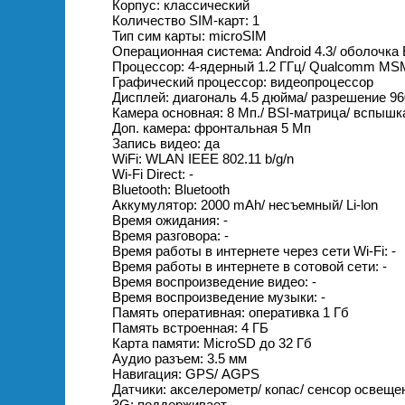
Корпус: классический
Количество SIM-карт: 1
Тип сим карты: microSIM
Операционная система: Android 4.3/ оболочка E
Процессор: 4-ядерный 1.2 ГГц/ Qualcomm MS
Графический процессор: видеопроцессор
Дисплей: диагональ 4.5 дюйма/ разрешение 960
Камера основная: 8 Мп./ BSI-матрица/ вспышк
Доп. камера: фронтальная 5 Мп
Запись видео: да
WiFi: WLAN IEEE 802.11 b/g/n
Wi-Fi Direct: -
Bluetooth: Bluetooth
Аккумулятор: 2000 mAh/ несъемный/ Li-lon
Время ожидания: -
Время разговора: -
Время работы в интернете через сети Wi-Fi: -
Время работы в интернете в сотовой сети: -
Время воспроизведение видео: -
Время воспроизведение музыки: -
Память оперативная: оперативка 1 Гб
Память встроенная: 4 ГБ
Карта памяти: MicroSD до 32 Гб
Аудио разъем: 3.5 мм
Навигация: GPS/ АGPS
Датчики: акселерометр/ копас/ сенсор освеще
3G: поддерживает