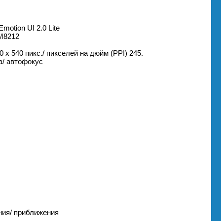
motion UI 2.0 Lite
M8212
 x 540 пикс./ пикселей на дюйм (PPI) 245.
а/ автофокус
ния/ приближения