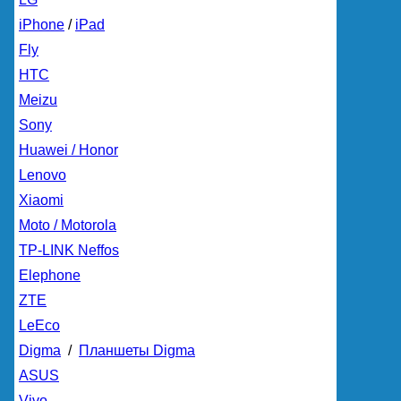
iPhone
/
iPad
Fly
HTC
Meizu
Sony
Huawei / Honor
Lenovo
Xiaomi
Moto / Motorola
TP-LINK Neffos
Elephone
ZTE
LeEco
Digma
/
Планшеты Digma
ASUS
Vivo