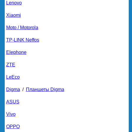
Lenovo
Xiaomi
Moto / Motorola
TP-LINK Neffos
Elephone
ZTE
LeEco
Digma
/
Планшеты Digma
ASUS
Vivo
OPPO