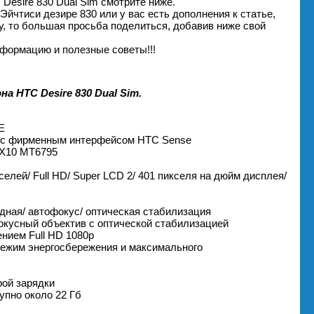
Desire 830 Dual Sim смотрите ниже.
Эйчтиси дезире 830 или у вас есть дополнения к статье,
, то большая просьба поделиться, добавив ниже свой
формацию и полезные советы!!!
 HTC Desire 830 Dual Sim.
E
pop с фирменным интерфейсом HTC Sense
o X10 MT6795
селей/ Full HD/ Super LCD 2/ 401 пикселя на дюйм дисплея/
дная/ автофокус/ оптическая стабилизация
фокусный объектив с оптической стабилизацией
нием Full HD 1080p
режим энергосбережения и максимального
рой зарядки
упно около 22 Гб