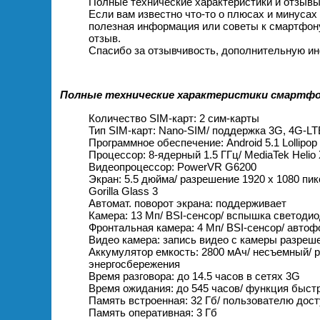
Полные технические характеристики и отзывы 
Если вам известно что-то о плюсах и минусах 
полезная информация или советы к смартфону
отзыв.
Спасибо за отзывчивость, дополнительную ин
Полные технические характеристики смартфона
Количество SIM-карт: 2 сим-карты
Тип SIM-карт: Nano-SIM/ поддержка 3G, 4G-LT
Программное обеспечение: Android 5.1 Lolli
Процессор: 8-ядерный 1.5 ГГц/ MediaTek Heli
Видеопроцессор: PowerVR G6200
Экран: 5.5 дюйма/ разрешение 1920 x 1080 пик
Gorilla Glass 3
Автомат. поворот экрана: поддерживает
Камера: 13 Мп/ BSI-сенсор/ вспышка светодио
Фронтальная камера: 4 Мп/ BSI-сенсор/ авто
Видео камера: запись видео с камеры разреше
Аккумулятор емкость: 2800 мАч/ несъемный/ 
энергосбережения
Время разговора: до 14.5 часов в сетях 3G
Время ожидания: до 545 часов/ функция быст
Память встроенная: 32 Гб/ пользователю дост
Память оперативная: 3 Гб