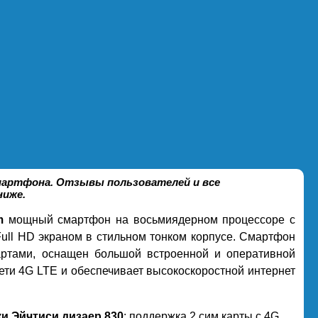
смартфона. Отзывы пользователей и все
ниже.
m
мощный смартфон на восьмиядерном процессоре с
ll HD экраном в стильном тонком корпусе. Смартфон
артами, оснащен большой встроенной и оперативной
ети 4G LTE и обеспечивает высокоскоростной интернет
и Эйчтиси дизаер 830
: поддержка 2 сим карты с 4G