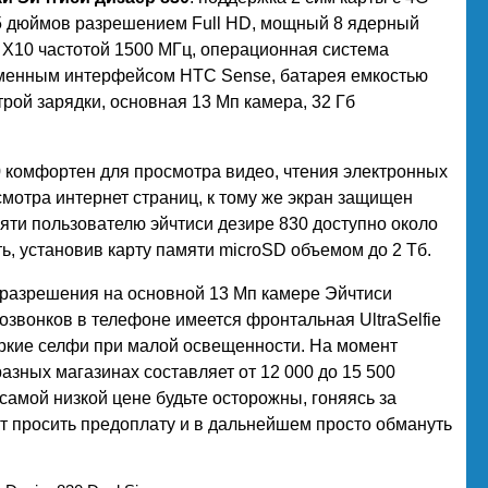
.5 дюймов разрешением Full HD, мощный 8 ядерный
 X10 частотой 1500 МГц, операционная система
фирменным интерфейсом HTC Sense, батарея емкостью
рой зарядки, основная 13 Мп камера, 32 Гб
 комфортен для просмотра видео, чтения электронных
смотра интернет страниц, к тому же экран защищен
амяти пользователю эйчтиси дезире 830 доступно около
ть, установив карту памяти microSD объемом до 2 Тб.
 разрешения на основной 13 Мп камере Эйчтиси
озвонков в телефоне имеется фронтальная UltraSelfie
ркие селфи при малой освещенности. На момент
азных магазинах составляет от 12 000 до 15 500
самой низкой цене будьте осторожны, гоняясь за
ут просить предоплату и в дальнейшем просто обмануть