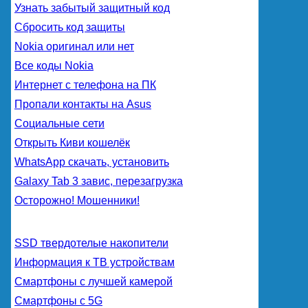
Узнать забытый защитный код
Сбросить код защиты
Nokia оригинал или нет
Все коды Nokia
Интернет с телефона на ПК
Пропали контакты на Asus
Социальные сети
Открыть Киви кошелёк
WhatsApp скачать, установить
Galaxy Tab 3 завис, перезагрузка
Осторожно! Мошенники!
SSD твердотелые накопители
Информация к ТВ устройствам
Смартфоны с лучшей камерой
Смартфоны с 5G