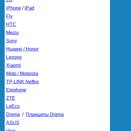
iPhone
/
iPad
Fly
HTC
Meizu
Sony
Huawei / Honor
Lenovo
Xiaomi
Moto / Motorola
TP-LINK Neffos
Elephone
ZTE
LeEco
Digma
/
Планшеты Digma
ASUS
Vivo