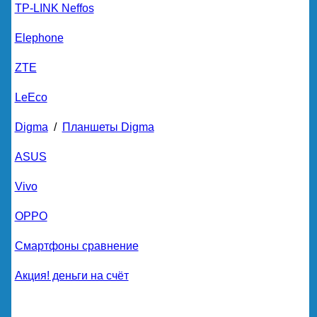
TP-LINK Neffos
Elephone
ZTE
LeEco
Digma
/
Планшеты Digma
ASUS
Vivo
OPPO
Смартфоны сравнение
Акция! деньги на счёт