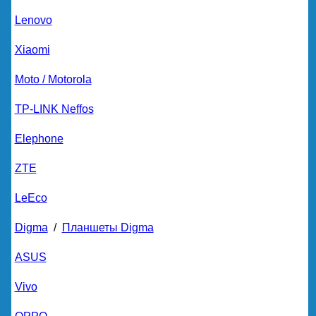
Lenovo
Xiaomi
Moto / Motorola
TP-LINK Neffos
Elephone
ZTE
LeEco
Digma
/
Планшеты Digma
ASUS
Vivo