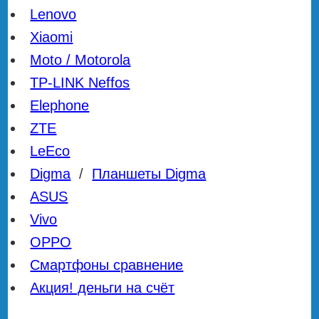
Lenovo
Xiaomi
Moto / Motorola
TP-LINK Neffos
Elephone
ZTE
LeEco
Digma
/
Планшеты Digma
ASUS
Vivo
OPPO
Смартфоны сравнение
Акция! деньги на счёт