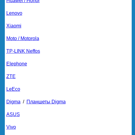
Huawei / Honor
Lenovo
Xiaomi
Moto / Motorola
TP-LINK Neffos
Elephone
ZTE
LeEco
Digma
/
Планшеты Digma
ASUS
Vivo