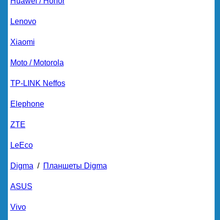
Huawei / Honor
Lenovo
Xiaomi
Moto / Motorola
TP-LINK Neffos
Elephone
ZTE
LeEco
Digma
/
Планшеты Digma
ASUS
Vivo