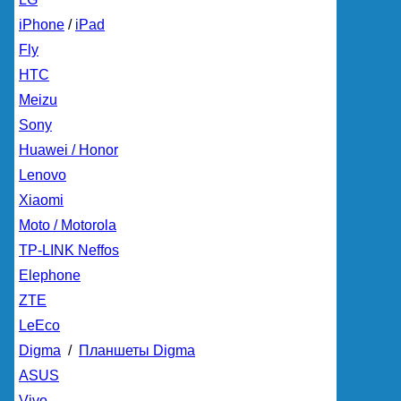
iPhone
/
iPad
Fly
HTC
Meizu
Sony
Huawei / Honor
Lenovo
Xiaomi
Moto / Motorola
TP-LINK Neffos
Elephone
ZTE
LeEco
Digma
/
Планшеты Digma
ASUS
Vivo