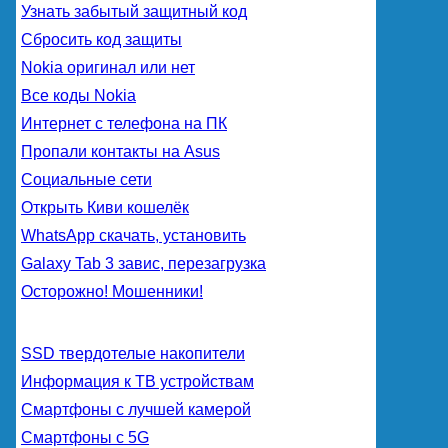
Узнать забытый защитный код
Сбросить код защиты
Nokia оригинал или нет
Все коды Nokia
Интернет с телефона на ПК
Пропали контакты на Asus
Социальные сети
Открыть Киви кошелёк
WhatsApp скачать, установить
Galaxy Tab 3 завис, перезагрузка
Осторожно! Мошенники!
SSD твердотелые накопители
Информация к ТВ устройствам
Смартфоны с лучшей камерой
Смартфоны с 5G