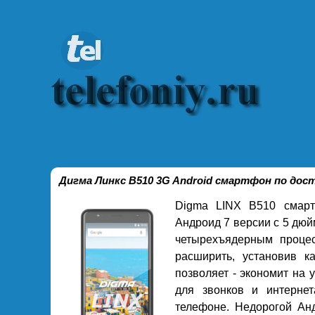
Дигма Линкс В510 3G Android смартфон по дос
Digma LINX B510 смарт
Андроид 7 версии с 5 дю
четырехъядерным процес
расширить, установив к
позволяет - экономит на
для звонков и интерне
телефоне. Недорогой Ан