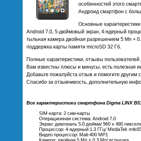
особенностей этого смарт
Андроид смартфон с боль
Основные характеристики 
Android 7.0, 5-дюймовый экран, 4-ядерный проц
тыльная камера двойная разрешением 5 Мп + 0.
поддержка карты памяти microSD 32 Гб.
Полные характеристики, отзывы пользователей 
Вам известны плюсы и минусы, есть полезная 
Добавьте пожалуйста отзыв и помогите другим 
Спасибо за отзывчивость, дополнительную инфо
Все характеристики смартфона Digma LINX B51
SIM-карта: 2 сим-карты
Операционная система: Android 7.0
Экран: диагональ 5.0 дюйма/ 960 x 480 пиксел
Процессор: 4-ядерный 1.3 ГГц/ MediaTek mtk
Видео процессор: Mali-400 MP1
Камера: двойная 5 Мп + 0.3 Мп/ вспышка