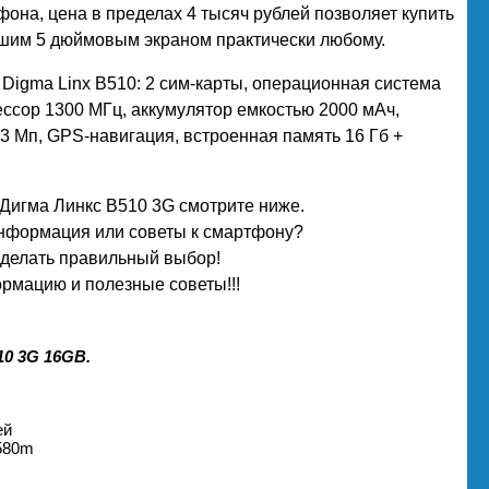
фона, цена в пределах 4 тысяч рублей позволяет купить
шим 5 дюймовым экраном практически любому.
Digma Linx B510: 2 сим-карты, операционная система
ессор 1300 МГц, аккумулятор емкостью 2000 мAч,
3 Мп, GPS-навигация, встроенная память 16 Гб +
Дигма Линкс B510 3G смотрите ниже.
информация или советы к смартфону?
сделать правильный выбор!
рмацию и полезные советы!!!
0 3G 16GB.
ей
6580m