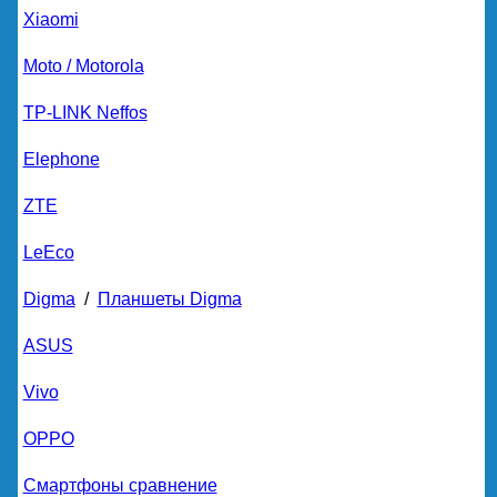
Xiaomi
Moto / Motorola
TP-LINK Neffos
Elephone
ZTE
LeEco
Digma
/
Планшеты Digma
ASUS
Vivo
OPPO
Смартфоны сравнение