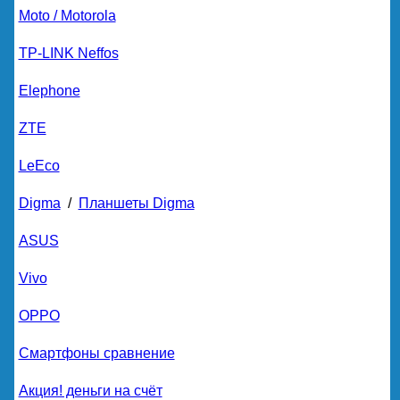
Moto / Motorola
TP-LINK Neffos
Elephone
ZTE
LeEco
Digma
/
Планшеты Digma
ASUS
Vivo
OPPO
Смартфоны сравнение
Акция! деньги на счёт