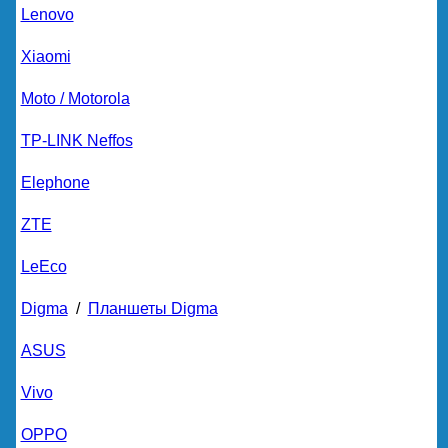
Lenovo
Xiaomi
Moto / Motorola
TP-LINK Neffos
Elephone
ZTE
LeEco
Digma
/
Планшеты Digma
ASUS
Vivo
OPPO