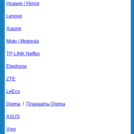
Huawei / Honor
Lenovo
Xiaomi
Moto / Motorola
TP-LINK Neffos
Elephone
ZTE
LeEco
Digma
/
Планшеты Digma
ASUS
Vivo