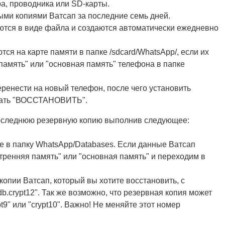
, проводника или SD-карты.
ми копиями Ватсап за последние семь дней.
ются в виде файла и создаются автоматически ежедневно
ся на карте памяти в папке /sdcard/WhatsApp/, если их
 память" или "основная память" телефона в папке
еренести на новый телефон, после чего установить
ажать "ВОССТАНОВИТЬ".
последнюю резервную копию выполнив следующее:
е в папку WhatsApp/Databases. Если данные Ватсап
тренняя память" или "основная память" и переходим в
опии Ватсап, который вы хотите восстановить, с
db.crypt12". Так же возможно, что резервная копия может
t9" или "crypt10". Важно! Не меняйте этот номер