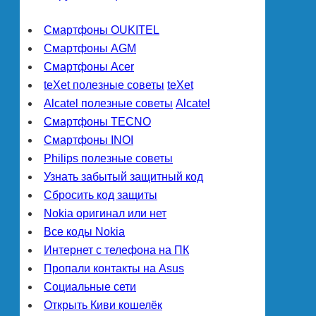
Смартфоны OUKITEL
Смартфоны AGM
Смартфоны Acer
teXet полезные советы
teXet
Alcatel полезные советы
Alcatel
Смартфоны TECNO
Смартфоны INOI
Philips полезные советы
Узнать забытый защитный код
Сбросить код защиты
Nokia оригинал или нет
Все коды Nokia
Интернет с телефона на ПК
Пропали контакты на Asus
Социальные сети
Открыть Киви кошелёк