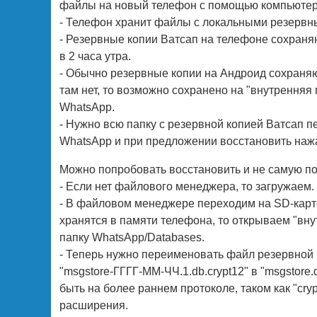
файлы на новый телефон с помощью компьютера
- Телефон хранит файлы с локальными резервны
- Резервные копии Ватсап на телефоне сохраня
в 2 часа утра.
- Обычно резервные копии на Андроид сохраняют
там нет, то возможно сохранено на "внутренняя
WhatsApp.
- Нужно всю папку с резервной копией Ватсап п
WhatsApp и при предложении восстановить н
Можно попробовать восстановить и не самую 
- Если нет файлового менеджера, то загружаем.
- В файловом менеджере переходим на SD-карт
хранятся в памяти телефона, то открываем "вну
папку WhatsApp/Databases.
- Теперь нужно переименовать файл резервной к
"msgstore-ГГГГ-ММ-ЧЧ.1.db.crypt12" в "msgstore.
быть на более раннем протоколе, таком как "cryp
расширения.