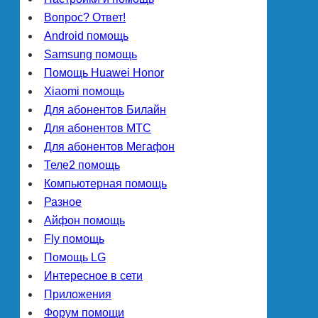
Вопрос? Ответ!
Android помощь
Samsung помощь
Помощь Huawei Honor
Xiaomi помощь
Для абонентов Билайн
Для абонентов МТС
Для абонентов Мегафон
Теле2 помощь
Компьютерная помощь
Разное
Айфон помощь
Fly помощь
Помощь LG
Интересное в сети
Приложения
Форум помощи