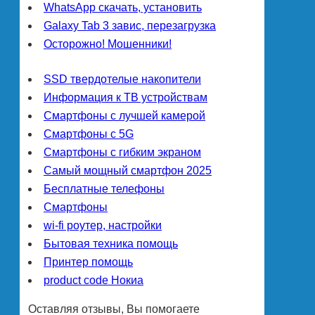
WhatsApp скачать, установить
Galaxy Tab 3 завис, перезагрузка
Осторожно! Мошенники!
SSD твердотелые накопители
Информация к ТВ устройствам
Смартфоны с лучшей камерой
Смартфоны с 5G
Смартфоны с гибким экраном
Самый мощный смартфон 2025
Бесплатные телефоны
Смартфоны
wi-fi роутер, настройки
Бытовая техника помощь
Принтер помощь
product code Нокиа
Оставляя отзывы, Вы помогаете