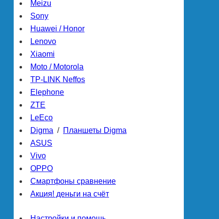
Meizu
Sony
Huawei / Honor
Lenovo
Xiaomi
Moto / Motorola
TP-LINK Neffos
Elephone
ZTE
LeEco
Digma
/
Планшеты Digma
ASUS
Vivo
OPPO
Смартфоны сравнение
Акция! деньги на счёт
Настройки и помощь