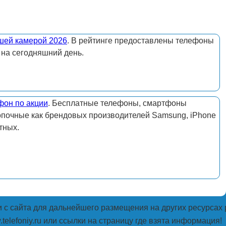
шей камерой 2026
. В рейтинге предоставлены телефоны
 на сегодняшний день.
фон по акции
. Бесплатные телефоны, смартфоны
опочные как брендовых производителей Samsung, iPhone
тных.
с сайта для дальнейшего размещения на других ресурсах 
telefoniy.ru или ссылки на страницу где взята информация!