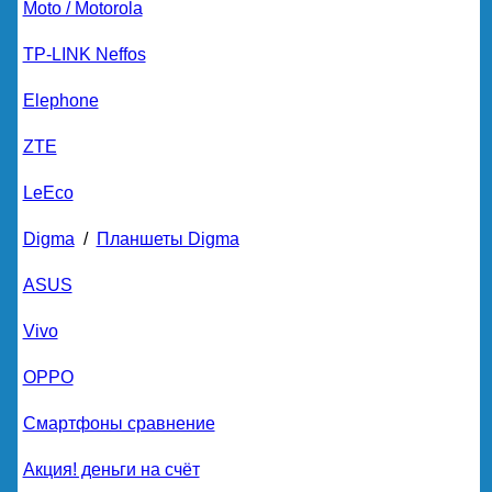
Moto / Motorola
TP-LINK Neffos
Elephone
ZTE
LeEco
Digma
/
Планшеты Digma
ASUS
Vivo
OPPO
Смартфоны сравнение
Акция! деньги на счёт