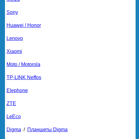
Sony
Huawei / Honor
Lenovo
Xiaomi
Moto / Motorola
TP-LINK Neffos
Elephone
ZTE
LeEco
Digma
/
Планшеты Digma