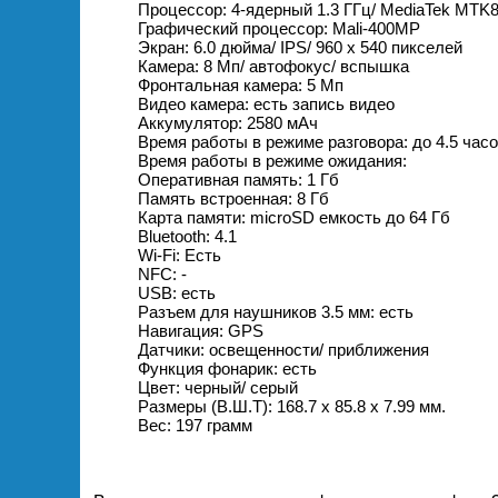
Процессор: 4-ядерный 1.3 ГГц/ MediaTek MTK
Графический процессор: Mali-400MP
Экран: 6.0 дюйма/ IPS/ 960 х 540 пикселей
Камера: 8 Мп/ автофокус/ вспышка
Фронтальная камера: 5 Мп
Видео камера: есть запись видео
Аккумулятор: 2580 мАч
Время работы в режиме разговора: до 4.5 час
Время работы в режиме ожидания:
Оперативная память: 1 Гб
Память встроенная: 8 Гб
Карта памяти: microSD емкость до 64 Гб
Bluetooth: 4.1
Wi-Fi: Есть
NFC: -
USB: есть
Разъем для наушников 3.5 мм: есть
Навигация: GPS
Датчики: освещенности/ приближения
Функция фонарик: есть
Цвет: черный/ серый
Размеры (В.Ш.Т): 168.7 x 85.8 x 7.99 мм.
Вес: 197 грамм