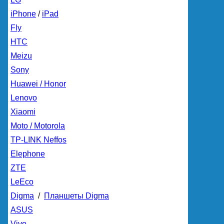
iPhone
/
iPad
Fly
HTC
Meizu
Sony
Huawei / Honor
Lenovo
Xiaomi
Moto / Motorola
TP-LINK Neffos
Elephone
ZTE
LeEco
Digma
/
Планшеты Digma
ASUS
Vivo