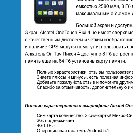
емкостью 2580 мАч, 8 Гб
максимальным объемом д
Большой экран и доступн
Экран Alcatel OneTouch Pixi 4 не имеет сверхвы
с качественным дисплеем и четким изображение
и наличие GPS модуля помогут использовать св
Алкатель Он Тач Пикси 4 доступно 8 Гб встроен
память еще на 64 Гб установив карту памяти.
Полные характеристики, отзывы пользователе
Знаете плюсы и минусы, есть полезная инфо
Добавьте пожалуйста отзыв и помогите други
Спасибо за отзывчивость, дополнительную ин
Полные характеристики смартфона Alcatel OneT
Сим карта количество: 2 сим-карты/ Микро-С
3G: поддерживает
4G LTE: -
Операционная система: Android 5.1