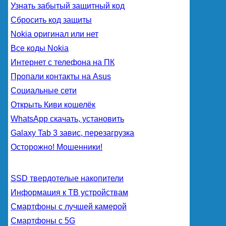
Узнать забытый защитный код
Сбросить код защиты
Nokia оригинал или нет
Все коды Nokia
Интернет с телефона на ПК
Пропали контакты на Asus
Социальные сети
Открыть Киви кошелёк
WhatsApp скачать, установить
Galaxy Tab 3 завис, перезагрузка
Осторожно! Мошенники!
SSD твердотелые накопители
Информация к ТВ устройствам
Смартфоны с лучшей камерой
Смартфоны с 5G