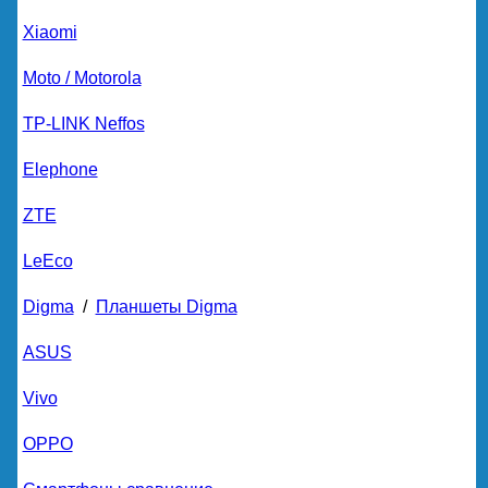
Xiaomi
Moto / Motorola
TP-LINK Neffos
Elephone
ZTE
LeEco
Digma
/
Планшеты Digma
ASUS
Vivo
OPPO