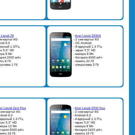
 Liquid Z6
-
Acer Liquid Z630S
им-карты/ 4G
- 2 сим-карты/ 4G
roid 6.0
- ОС Android
дерный 1.3ГГц
- 8-ядерный 1.3 ГГц
ан 5.0" HD
- экран 5.5" HD
ера 8 Мп
- камера 8 Мп
тарея 2000 мАч
- батарея 4000 мАч
ять 8 Гб
- память 32 Гб
ративка 1 Гб
- оперативка 3 Гб
er Liquid Zest Plus
-
Acer Liquid Z530 Duo
 сим-карты/ 4G
- 2 сим-карты/ 4G
ndroid 6.0
- Android 6.0
-ядерный 1.3 ГГц
- 4-ядерный 1.3 ГГц
кран 5.5" HD
- экран 5.0" HD
амера 13 Мп
- камера 8 Мп
атарея 5000 мАч
- батарея 2420 мАч
амять 16 Гб
- память 16 Гб