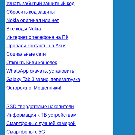
Узнать забытый защитный код
Сбросить код защиты
Nokia оригинал или нет
Все коды Nokia
Интернет с телефона на ПК
Пропали контакты на Asus
Социальные сети
Открыть Киви кошелёк
WhatsApp скачать, установить
Galaxy Tab 3 завис, перезагрузка
Осторожно! Мошенники!
SSD твердотелые накопители
Информация к ТВ устройствам
Смартфоны с лучшей камерой
Смартфоны с 5G