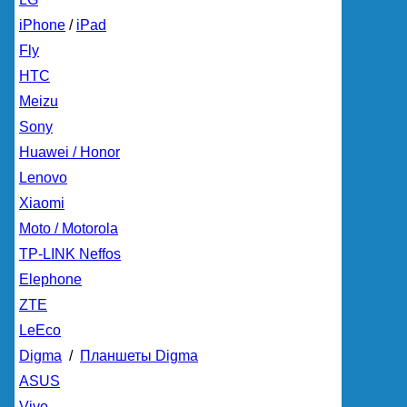
iPhone
/
iPad
Fly
HTC
Meizu
Sony
Huawei / Honor
Lenovo
Xiaomi
Moto / Motorola
TP-LINK Neffos
Elephone
ZTE
LeEco
Digma
/
Планшеты Digma
ASUS
Vivo