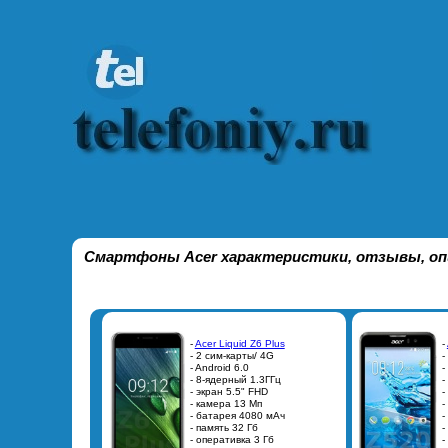
Смартфоны Acer характеристики, отзывы, опи
-
Acer Liquid Z6 Plus
-
- 2 сим-карты/ 4G
-
- Android 6.0
-
- 8-ядерный 1.3ГГц
-
- экран 5.5" FHD
-
- камера 13 Мп
-
- батарея 4080 мАч
-
- память 32 Гб
-
- оперативка 3 Гб
-