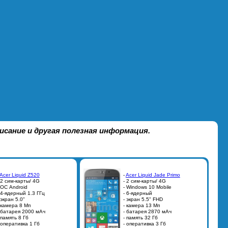
сание и другая полезная информация.
Acer Liquid Z520
-
Acer Liquid Jade Primo
 2 сим-карты/ 4G
- 2 сим-карты/ 4G
 ОС Android
- Windows 10 Mobile
 4-ядерный 1.3 ГГц
- 6-ядерный
 экран 5.0"
- экран 5.5" FHD
 камера 8 Мп
- камера 13 Мп
 батарея 2000 мАч
- батарея 2870 мАч
 память 8 Гб
- память 32 Гб
 оперативка 1 Гб
- оперативка 3 Гб