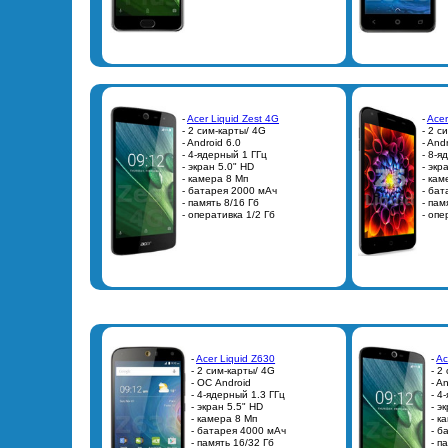
-
Acer Liquid Zest 4G
-
Acer
- 2 сим-карты/ 4G
- 2 с
- Android 6.0
- And
- 4-ядерный 1 ГГц
- 8-я
- экран 5.0" HD
- экр
- камера 8 Мп
- кам
- батарея 2000 мАч
- ба
- память 8/16 Гб
- пам
- оперативка 1/2 Гб
- опе
-
Acer Liquid Z630
-
Ac
- 2 сим-карты/ 4G
- 2
- ОС Android
- A
- 4-ядерный 1.3 ГГц
- 4
- экран 5.5" HD
- э
- камера 8 Мп
- к
- батарея 4000 мАч
- б
- память 16/32 Гб
- п